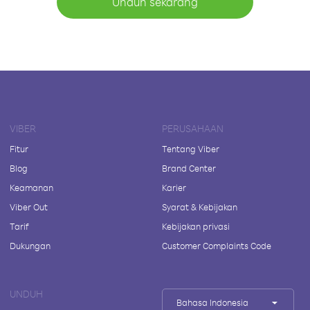
Unduh sekarang
VIBER
PERUSAHAAN
Fitur
Tentang Viber
Blog
Brand Center
Keamanan
Karier
Viber Out
Syarat & Kebijakan
Tarif
Kebijakan privasi
Dukungan
Customer Complaints Code
UNDUH
Bahasa Indonesia