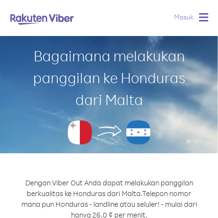
Masuk
Togg
navig
Bagaimana melakukan
panggilan ke Honduras
dari Malta
Dengan Viber Out Anda dapat melakukan panggilan
berkualitas ke Honduras dari Malta.
Telepon nomor
mana pun Honduras - landline atau seluler! - mulai dari
hanya 26.0 ¢ per menit.