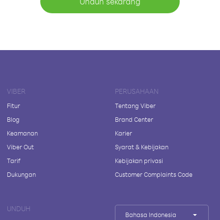
Unduh sekarang
VIBER
PERUSAHAAN
Fitur
Tentang Viber
Blog
Brand Center
Keamanan
Karier
Viber Out
Syarat & Kebijakan
Tarif
Kebijakan privasi
Dukungan
Customer Complaints Code
UNDUH
Bahasa Indonesia