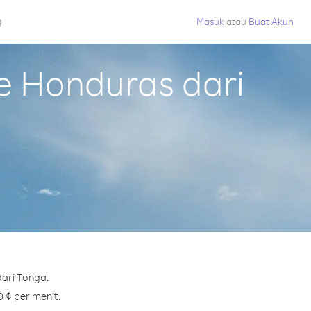
g
Masuk
atau
Buat Akun
e Honduras dari
ari Tonga.
0 ¢ per menit.