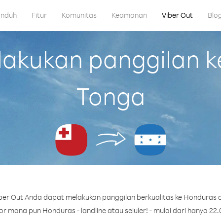
nduh
Fitur
Komunitas
Keamanan
Viber Out
Blo
kukan panggilan k
Tonga
ber Out Anda dapat melakukan panggilan berkualitas ke Honduras d
 mana pun Honduras - landline atau seluler! - mulai dari hanya 22.