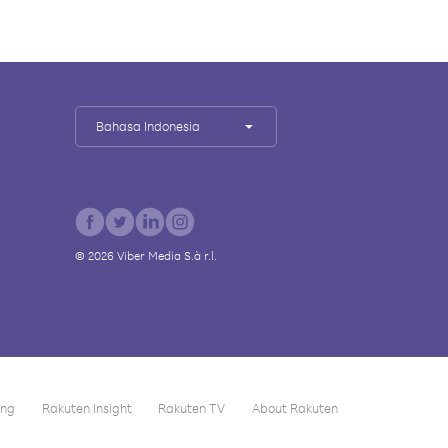
Bahasa Indonesia
©
2026
Viber Media S.à r.l.
ing
Rakuten Insight
Rakuten TV
About Rakuten