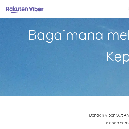
U
Bagaimana mela
Kep
Dengan Viber Out An
Telepon nomor