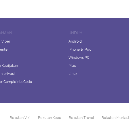
AHAAN
UNDUH
 Viber
Android
enter
iPhone & iPad
Windows PC
& Kebijakan
Mac
n privasi
Linux
r Complaints Code
Rakuten Viki
Rakuten Kobo
Rakuten Travel
Rakuten Market