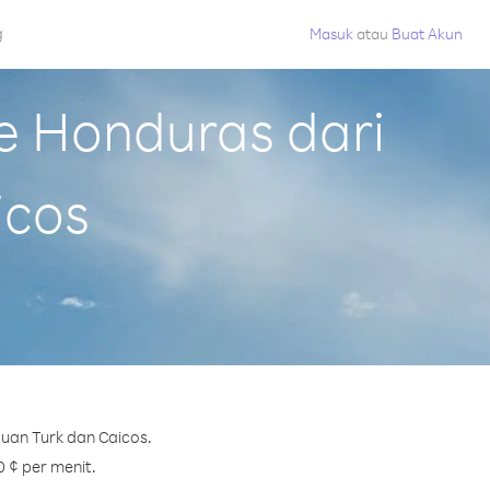
g
Masuk
atau
Buat Akun
e Honduras dari
icos
uan Turk dan Caicos.
0 ¢ per menit.