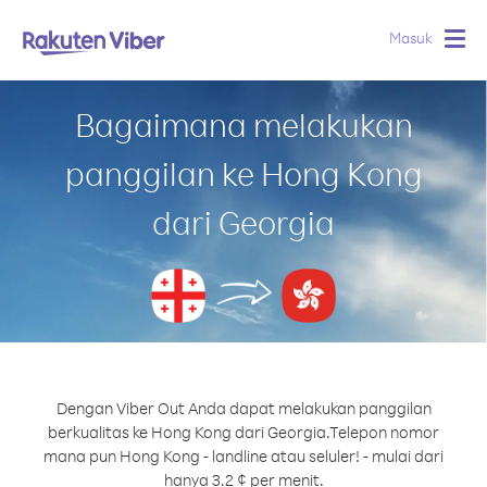
Masuk
Togg
navig
Bagaimana melakukan
panggilan ke Hong Kong
dari Georgia
Dengan Viber Out Anda dapat melakukan panggilan
berkualitas ke Hong Kong dari Georgia.
Telepon nomor
mana pun Hong Kong - landline atau seluler! - mulai dari
hanya 3.2 ¢ per menit.