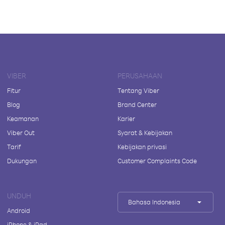
VIBER
PERUSAHAAN
Fitur
Tentang Viber
Blog
Brand Center
Keamanan
Karier
Viber Out
Syarat & Kebijakan
Tarif
Kebijakan privasi
Dukungan
Customer Complaints Code
UNDUH
Bahasa Indonesia
Android
iPhone & iPad