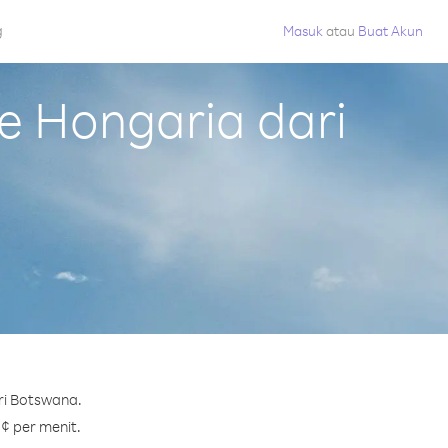
g
Masuk
atau
Buat Akun
 Hongaria dari
ri Botswana.
 ¢ per menit.