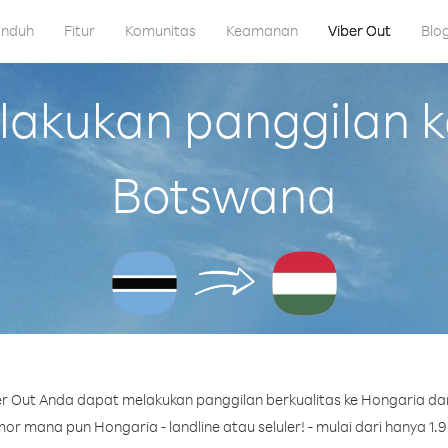
nduh
Fitur
Komunitas
Keamanan
Viber Out
Blo
akukan panggilan ke
Botswana
r Out Anda dapat melakukan panggilan berkualitas ke Hongaria da
r mana pun Hongaria - landline atau seluler! - mulai dari hanya 1.9