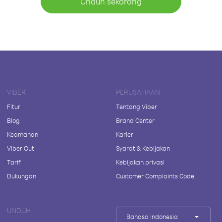
Unduh sekarang
VIBER
PERUSAHAAN
Fitur
Tentang Viber
Blog
Brand Center
Keamanan
Karier
Viber Out
Syarat & Kebijakan
Tarif
Kebijakan privasi
Dukungan
Customer Complaints Code
UNDUH
Bahasa Indonesia