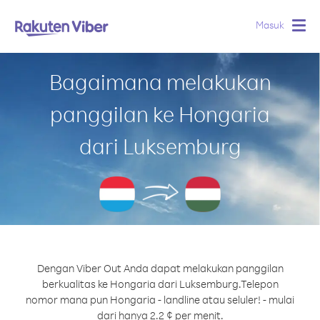
Masuk
Togg
navig
Bagaimana melakukan
panggilan ke Hongaria
dari Luksemburg
Dengan Viber Out Anda dapat melakukan panggilan
berkualitas ke Hongaria dari Luksemburg.
Telepon
nomor mana pun Hongaria - landline atau seluler! - mulai
dari hanya 2.2 ¢ per menit.