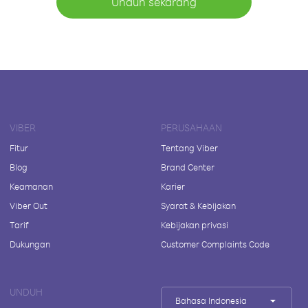
Unduh sekarang
VIBER
PERUSAHAAN
Fitur
Tentang Viber
Blog
Brand Center
Keamanan
Karier
Viber Out
Syarat & Kebijakan
Tarif
Kebijakan privasi
Dukungan
Customer Complaints Code
UNDUH
Bahasa Indonesia