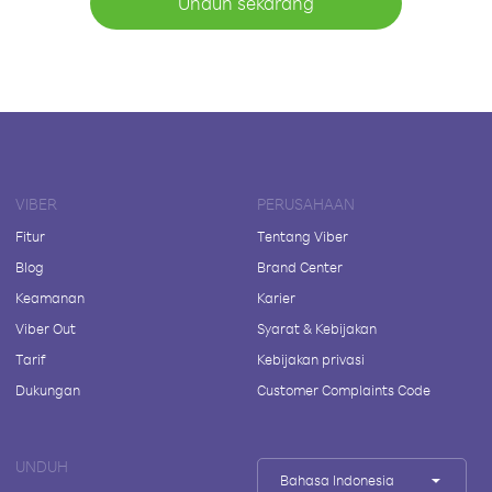
Unduh sekarang
VIBER
PERUSAHAAN
Fitur
Tentang Viber
Blog
Brand Center
Keamanan
Karier
Viber Out
Syarat & Kebijakan
Tarif
Kebijakan privasi
Dukungan
Customer Complaints Code
UNDUH
Bahasa Indonesia