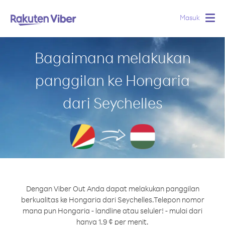
Masuk
Togg
navig
Bagaimana melakukan
panggilan ke Hongaria
dari Seychelles
Dengan Viber Out Anda dapat melakukan panggilan
berkualitas ke Hongaria dari Seychelles.
Telepon nomor
mana pun Hongaria - landline atau seluler! - mulai dari
hanya 1.9 ¢ per menit.