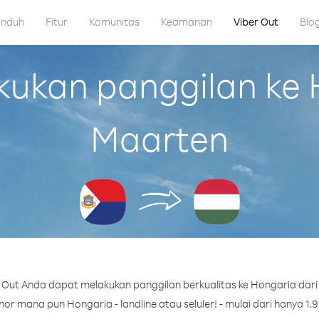
nduh
Fitur
Komunitas
Keamanan
Viber Out
Blo
kan panggilan ke H
Maarten
Out Anda dapat melakukan panggilan berkualitas ke Hongaria dari
r mana pun Hongaria - landline atau seluler! - mulai dari hanya 1.9