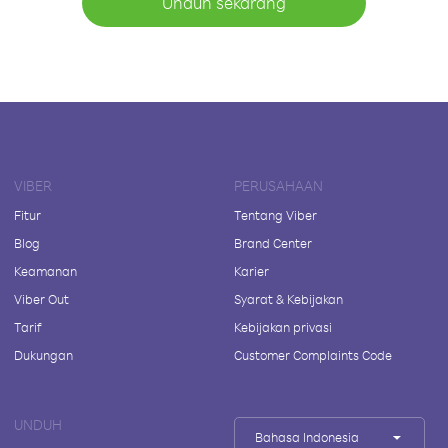
Unduh sekarang
VIBER
PERUSAHAAN
Fitur
Tentang Viber
Blog
Brand Center
Keamanan
Karier
Viber Out
Syarat & Kebijakan
Tarif
Kebijakan privasi
Dukungan
Customer Complaints Code
UNDUH
Bahasa Indonesia