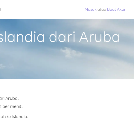
g
Masuk
atau
Buat Akun
landia dari Aruba
ari Aruba.
¢ per menit.
h ke Islandia.