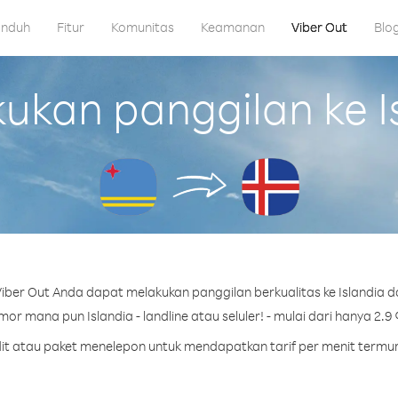
nduh
Fitur
Komunitas
Keamanan
Viber Out
Blo
kan panggilan ke Is
ber Out Anda dapat melakukan panggilan berkualitas ke Islandia d
or mana pun Islandia - landline atau seluler! - mulai dari hanya 2.9 
edit atau paket menelepon untuk mendapatkan tarif per menit termura