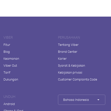
VIBER
PERUSAHAAN
Fitur
Tentang Viber
Blog
Brand Center
Keamanan
Karier
Viber Out
Syarat & Kebijakan
Tarif
Kebijakan privasi
Dukungan
Customer Complaints Code
UNDUH
Bahasa Indonesia
Android
iPhone & iPad