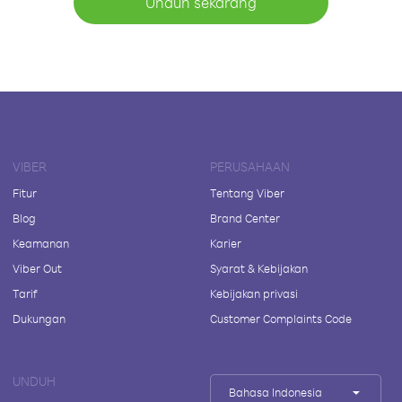
Unduh sekarang
VIBER
PERUSAHAAN
Fitur
Tentang Viber
Blog
Brand Center
Keamanan
Karier
Viber Out
Syarat & Kebijakan
Tarif
Kebijakan privasi
Dukungan
Customer Complaints Code
UNDUH
Bahasa Indonesia