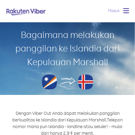
Masuk
Togg
navig
Bagaimana melakukan
panggilan ke Islandia dari
Kepulauan Marshall
Dengan Viber Out Anda dapat melakukan panggilan
berkualitas ke Islandia dari Kepulauan Marshall.
Telepon
nomor mana pun Islandia - landline atau seluler! - mulai
dari hanya 2.9 ¢ per menit.