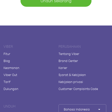
Unduh sekarang
VIBER
PERUSAHAAN
Fitur
Tentang Viber
Blog
Brand Center
Keamanan
Karier
Viber Out
Syarat & Kebijakan
Tarif
Kebijakan privasi
Dukungan
Customer Complaints Code
UNDUH
Bahasa Indonesia