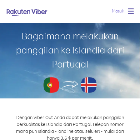
Masuk
Togg
navig
Bagaimana melakukan
panggilan ke Islandia dari
Portugal
Dengan Viber Out Anda dapat melakukan panggilan
berkualitas ke Islandia dari Portugal.
Telepon nomor
mana pun Islandia - landline atau seluler! - mulai dari
hanya 3.6 ¢ per menit.