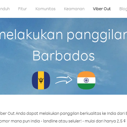
nduh
Fitur
Komunitas
Keamanan
Viber Out
Blo
lakukan panggilan 
Barbados
ber Out Anda dapat melakukan panggilan berkualitas ke India dari
mor mana pun India - landline atau seluler! - mulai dari hanya 2.5 ¢