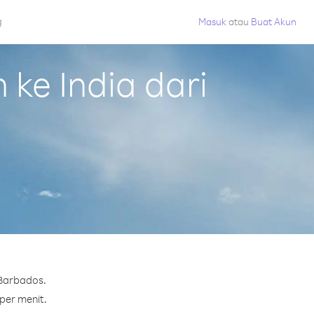
g
Masuk
atau
Buat Akun
ke India dari
 Barbados.
 per menit.