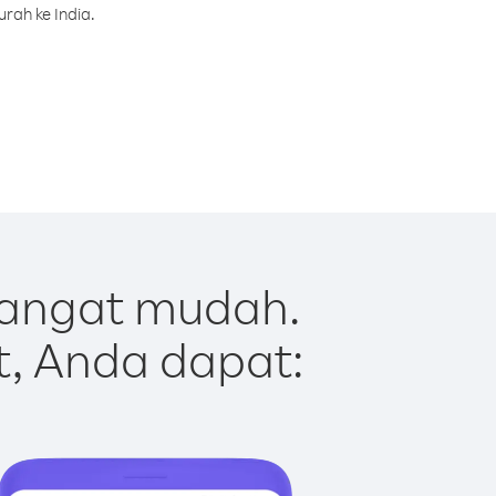
rah ke India.
sangat mudah.
t, Anda dapat: