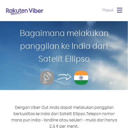
Masuk
Togg
navig
Bagaimana melakukan
panggilan ke India dari
Satelit Ellipso
Dengan Viber Out Anda dapat melakukan panggilan
berkualitas ke India dari Satelit Ellipso.
Telepon nomor
mana pun India - landline atau seluler! - mulai dari hanya
2.5 ¢ per menit.