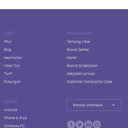
VIBER
PERUSAHAAN
Fitur
Tentang Viber
Blog
Brand Center
Keamanan
Karier
Viber Out
Syarat & Kebijakan
Tarif
Kebijakan privasi
Dukungan
Customer Complaints Code
UNDUH
Bahasa Indonesia
Android
iPhone & iPad
Windows PC