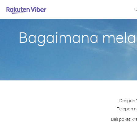
U
Bagaimana melak
Dengan V
Telepon no
Beli paket k