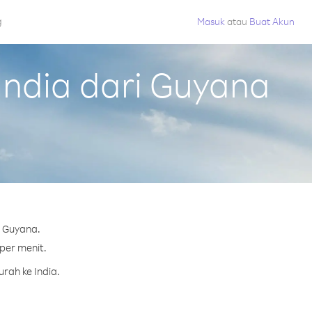
g
Masuk
atau
Buat Akun
ndia dari Guyana
i Guyana.
 per menit.
rah ke India.