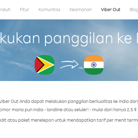
nduh
Fitur
Komunitas
Keamanan
Viber Out
Blo
ukan panggilan ke I
iber Out Anda dapat melakukan panggilan berkualitas ke India dar
mor mana pun India - landline atau seluler! - mulai dari hanya 2.5 ¢
redit atau paket menelepon untuk mendapatkan tarif per menit termu