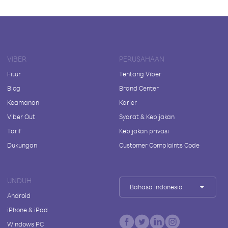
VIBER
PERUSAHAAN
Fitur
Tentang Viber
Blog
Brand Center
Keamanan
Karier
Viber Out
Syarat & Kebijakan
Tarif
Kebijakan privasi
Dukungan
Customer Complaints Code
UNDUH
Bahasa Indonesia
Android
iPhone & iPad
Windows PC