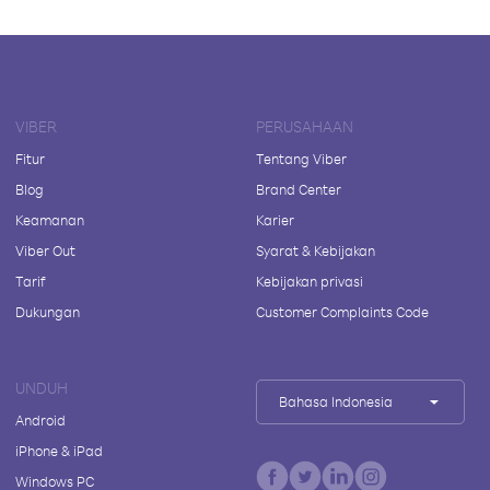
VIBER
PERUSAHAAN
Fitur
Tentang Viber
Blog
Brand Center
Keamanan
Karier
Viber Out
Syarat & Kebijakan
Tarif
Kebijakan privasi
Dukungan
Customer Complaints Code
UNDUH
Bahasa Indonesia
Android
iPhone & iPad
Windows PC