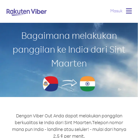
Masuk
Togg
navig
Bagaimana melakukan
panggilan ke India dari Sint
Maarten
Dengan Viber Out Anda dapat melakukan panggilan
berkualitas ke India dari Sint Maarten.
Telepon nomor
mana pun India - landline atau seluler! - mulai dari hanya
2.5 ¢ per menit.