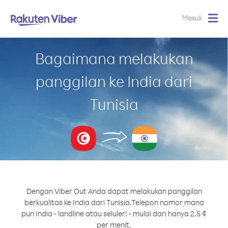
Masuk
Togg
navig
Bagaimana melakukan
panggilan ke India dari
Tunisia
Dengan Viber Out Anda dapat melakukan panggilan
berkualitas ke India dari Tunisia.
Telepon nomor mana
pun India - landline atau seluler! - mulai dari hanya 2.5 ¢
per menit.