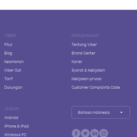
VIBER
PERUSAHAAN
Fitur
Tentang Viber
Blog
Brand Center
Keamanan
Karier
Viber Out
Syarat & Kebijakan
Tarif
Kebijakan privasi
Dukungan
Customer Complaints Code
UNDUH
Bahasa Indonesia
Android
iPhone & iPad
Windows PC