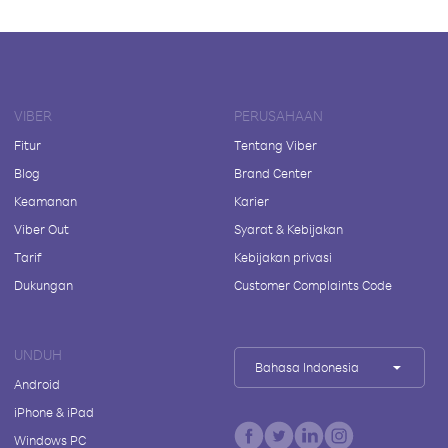
VIBER
PERUSAHAAN
Fitur
Tentang Viber
Blog
Brand Center
Keamanan
Karier
Viber Out
Syarat & Kebijakan
Tarif
Kebijakan privasi
Dukungan
Customer Complaints Code
UNDUH
Bahasa Indonesia
Android
iPhone & iPad
Windows PC