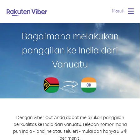
Masuk
Togg
navig
Bagaimana melakukan
panggilan ke India dari
Vanuatu
Dengan Viber Out Anda dapat melakukan panggilan
berkualitas ke India dari Vanuatu.
Telepon nomor mana
pun India - landline atau seluler! - mulai dari hanya 2.5 ¢
per menit.