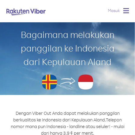
Masuk
Togg
navig
Bagaimana melakukan
panggilan ke Indonesia
dari Kepulauan Aland
Dengan Viber Out Anda dapat melakukan panggilan
berkualitas ke Indonesia dari Kepulauan Aland.
Telepon
nomor mana pun Indonesia - landline atau seluler! - mulai
dari hanya 3.9 ¢ per menit.