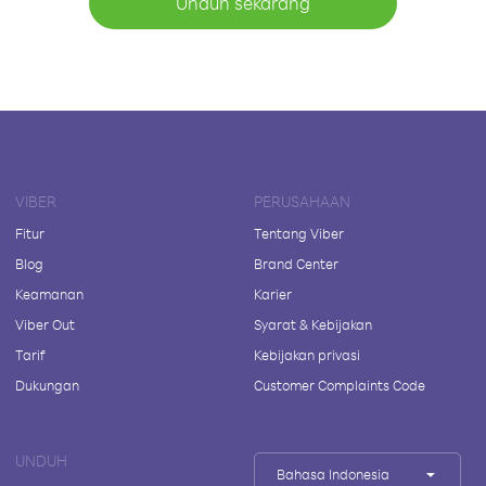
Unduh sekarang
VIBER
PERUSAHAAN
Fitur
Tentang Viber
Blog
Brand Center
Keamanan
Karier
Viber Out
Syarat & Kebijakan
Tarif
Kebijakan privasi
Dukungan
Customer Complaints Code
UNDUH
Bahasa Indonesia