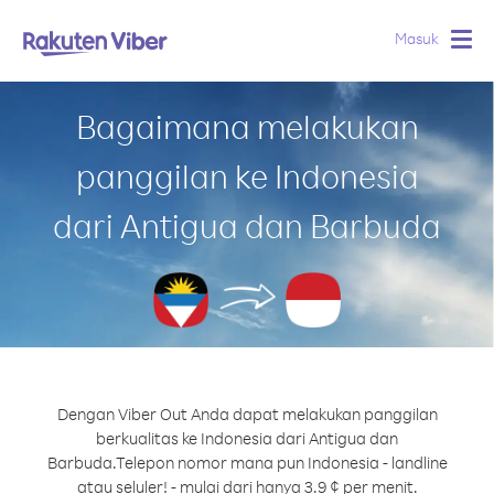
Masuk
Togg
navig
Bagaimana melakukan
panggilan ke Indonesia
dari Antigua dan Barbuda
Dengan Viber Out Anda dapat melakukan panggilan
berkualitas ke Indonesia dari Antigua dan
Barbuda.
Telepon nomor mana pun Indonesia - landline
atau seluler! - mulai dari hanya 3.9 ¢ per menit.