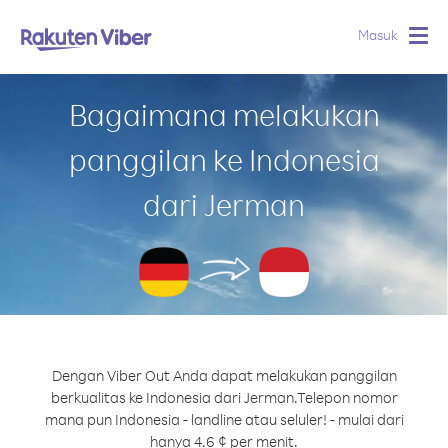
Masuk
Togg
navig
Bagaimana melakukan
panggilan ke Indonesia
dari Jerman
Dengan Viber Out Anda dapat melakukan panggilan
berkualitas ke Indonesia dari Jerman.
Telepon nomor
mana pun Indonesia - landline atau seluler! - mulai dari
hanya 4.6 ¢ per menit.