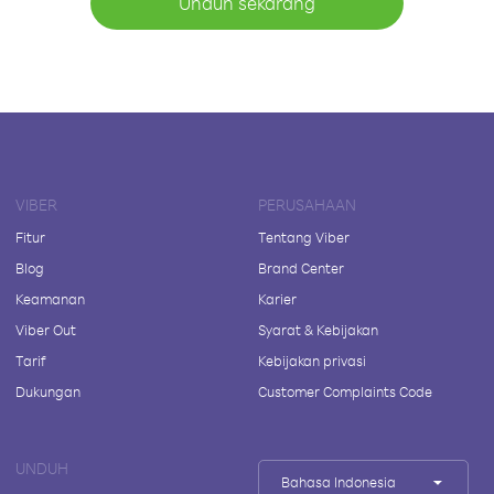
Unduh sekarang
VIBER
PERUSAHAAN
Fitur
Tentang Viber
Blog
Brand Center
Keamanan
Karier
Viber Out
Syarat & Kebijakan
Tarif
Kebijakan privasi
Dukungan
Customer Complaints Code
UNDUH
Bahasa Indonesia