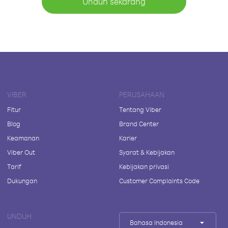
Unduh sekarang
VIBER
PERUSAHAAN
Fitur
Tentang Viber
Blog
Brand Center
Keamanan
Karier
Viber Out
Syarat & Kebijakan
Tarif
Kebijakan privasi
Dukungan
Customer Complaints Code
UNDUH
Bahasa Indonesia