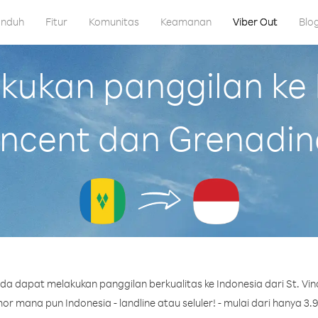
nduh
Fitur
Komunitas
Keamanan
Viber Out
Blo
kan panggilan ke I
incent dan Grenadin
a dapat melakukan panggilan berkualitas ke Indonesia dari St. Vi
r mana pun Indonesia - landline atau seluler! - mulai dari hanya 3.9