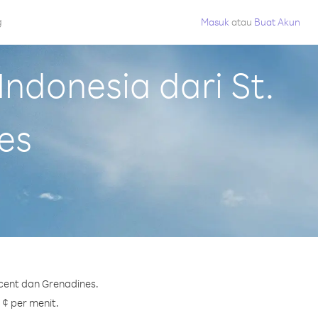
g
Masuk
atau
Buat Akun
ndonesia dari St.
es
ncent dan Grenadines.
 ¢ per menit.