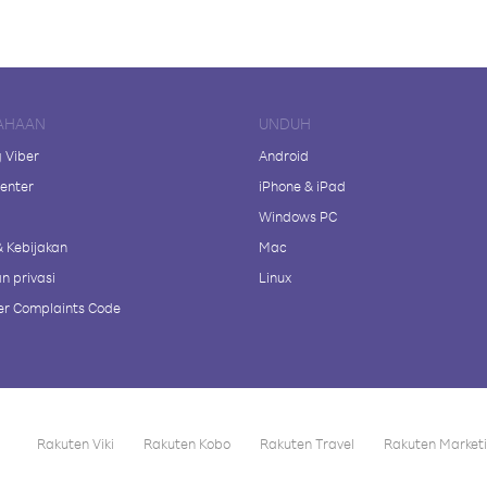
AHAAN
UNDUH
 Viber
Android
enter
iPhone & iPad
Windows PC
& Kebijakan
Mac
n privasi
Linux
r Complaints Code
Rakuten Viki
Rakuten Kobo
Rakuten Travel
Rakuten Market