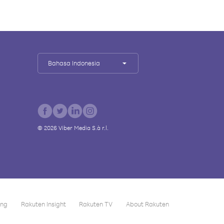
Bahasa Indonesia
©
2026
Viber Media S.à r.l.
ing
Rakuten Insight
Rakuten TV
About Rakuten