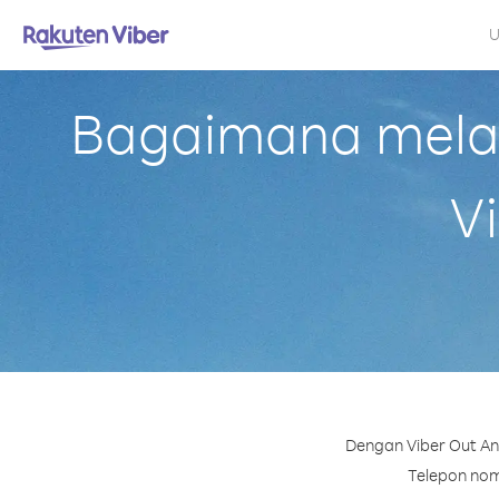
U
Bagaimana melaku
V
Dengan Viber Out And
Telepon nomo