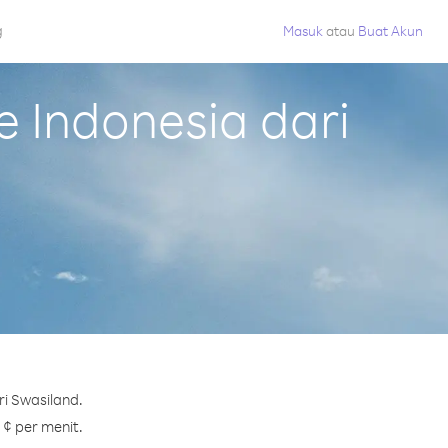
g
Masuk
atau
Buat Akun
 Indonesia dari
i Swasiland.
 ¢ per menit.