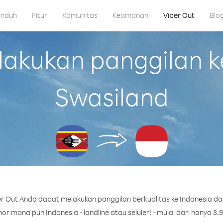
nduh
Fitur
Komunitas
Keamanan
Viber Out
Blo
kukan panggilan ke
Swasiland
r Out Anda dapat melakukan panggilan berkualitas ke Indonesia dar
r mana pun Indonesia - landline atau seluler! - mulai dari hanya 3.9