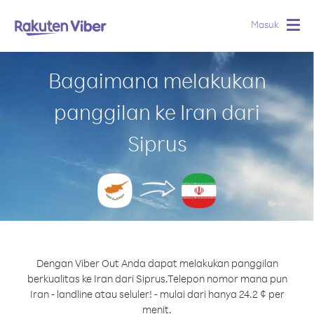
Masuk
Togg
navig
Bagaimana melakukan
panggilan ke Iran dari
Siprus
Dengan Viber Out Anda dapat melakukan panggilan
berkualitas ke Iran dari Siprus.
Telepon nomor mana pun
Iran - landline atau seluler! - mulai dari hanya 24.2 ¢ per
menit.