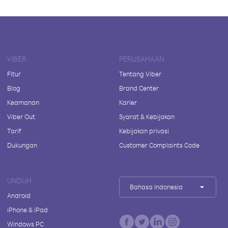
VIBER
PERUSAHAAN
Fitur
Tentang Viber
Blog
Brand Center
Keamanan
Karier
Viber Out
Syarat & Kebijakan
Tarif
Kebijakan privasi
Dukungan
Customer Complaints Code
UNDUH
Bahasa Indonesia
Android
iPhone & iPad
Windows PC