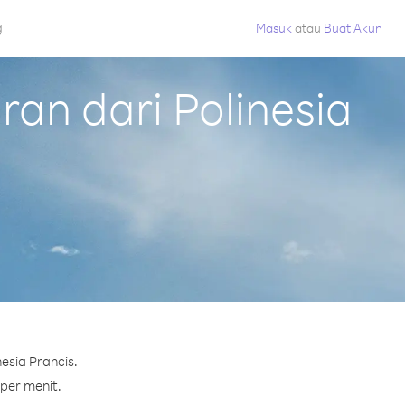
g
Masuk
atau
Buat Akun
an dari Polinesia
esia Prancis.
 per menit.