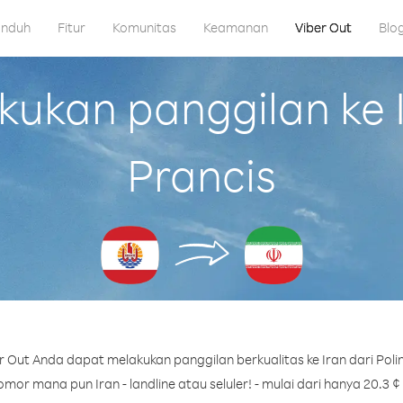
nduh
Fitur
Komunitas
Keamanan
Viber Out
Blo
kan panggilan ke Ir
Prancis
 Out Anda dapat melakukan panggilan berkualitas ke Iran dari Polin
mor mana pun Iran - landline atau seluler! - mulai dari hanya 20.3 ¢