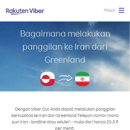
Masuk
Togg
navig
Bagaimana melakukan
panggilan ke Iran dari
Greenland
Dengan Viber Out Anda dapat melakukan panggilan
berkualitas ke Iran dari Greenland.
Telepon nomor mana
pun Iran - landline atau seluler! - mulai dari hanya 20.3 ¢
per menit.