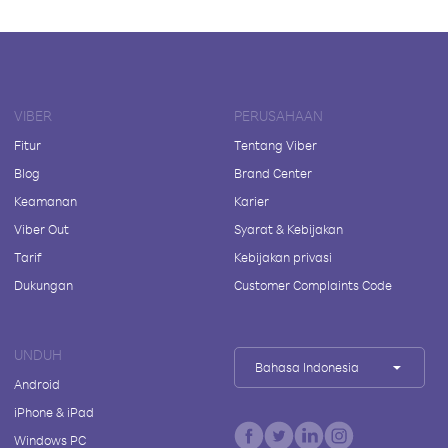
VIBER
PERUSAHAAN
Fitur
Tentang Viber
Blog
Brand Center
Keamanan
Karier
Viber Out
Syarat & Kebijakan
Tarif
Kebijakan privasi
Dukungan
Customer Complaints Code
UNDUH
Bahasa Indonesia
Android
iPhone & iPad
Windows PC