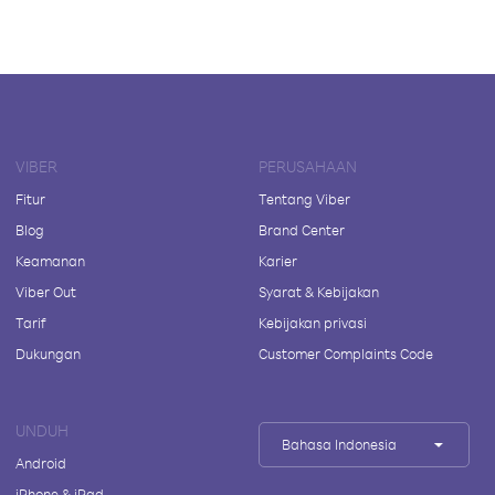
VIBER
PERUSAHAAN
Fitur
Tentang Viber
Blog
Brand Center
Keamanan
Karier
Viber Out
Syarat & Kebijakan
Tarif
Kebijakan privasi
Dukungan
Customer Complaints Code
UNDUH
Bahasa Indonesia
Android
iPhone & iPad