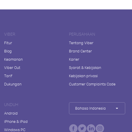
VIBER
PERUSAHAAN
Fitur
Tentang Viber
Blog
Brand Center
Keamanan
Karier
Viber Out
Syarat & Kebijakan
Tarif
Kebijakan privasi
Dukungan
Customer Complaints Code
UNDUH
Bahasa Indonesia
Android
iPhone & iPad
Windows PC