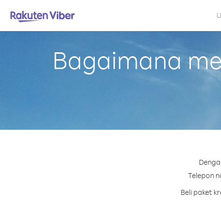
U
Bagaimana mela
Dengan
Telepon no
Beli paket k