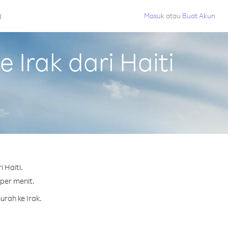
g
Masuk
atau
Buat Akun
Irak dari Haiti
 Haiti.
 per menit.
urah ke Irak.