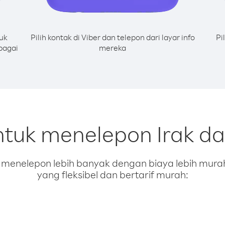
uk
Pilih kontak di Viber dan telepon dari layar info
Pi
bagai
mereka
ntuk menelepon Irak dar
enelepon lebih banyak dengan biaya lebih murah.
yang fleksibel dan bertarif murah: