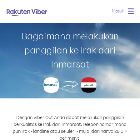
Masuk
Togg
navig
Bagaimana melakukan
panggilan ke Irak dari
Inmarsat
Dengan Viber Out Anda dapat melakukan panggilan
berkualitas ke Irak dari Inmarsat.
Telepon nomor mana
pun Irak - landline atau seluler! - mulai dari hanya 25.0 ¢
per menit.