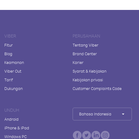
VIBER
PERUSAHAAN
Fitur
Tentang Viber
Blog
Brand Center
Keamanan
Karier
Viber Out
Syarat & Kebijakan
Tarif
Kebijakan privasi
Dukungan
Customer Complaints Code
UNDUH
Bahasa Indonesia
Android
iPhone & iPad
Windows PC