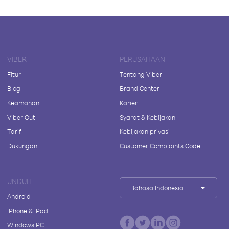
VIBER
PERUSAHAAN
Fitur
Tentang Viber
Blog
Brand Center
Keamanan
Karier
Viber Out
Syarat & Kebijakan
Tarif
Kebijakan privasi
Dukungan
Customer Complaints Code
UNDUH
Bahasa Indonesia
Android
iPhone & iPad
Windows PC