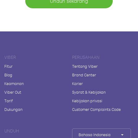
Unduh sekarang
VIBER
PERUSAHAAN
Fitur
Tentang Viber
Blog
Brand Center
Keamanan
Karier
Viber Out
Syarat & Kebijakan
Tarif
Kebijakan privasi
Dukungan
Customer Complaints Code
UNDUH
Bahasa Indonesia