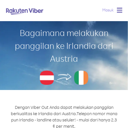
Masuk
Togg
navig
Bagaimana melakukan
panggilan ke Irlandia dari
Austria
Dengan Viber Out Anda dapat melakukan panggilan
berkualitas ke Irlandia dari Austria.
Telepon nomor mana
pun Irlandia - landline atau seluler! - mulai dari hanya 2.3
¢ per menit.