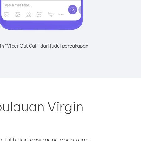
lih “Viber Out Call” dari judul percakapan
pulauan Virgin
 Pilih dari opsi menelepon kami