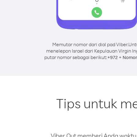
Memutar nomor dari dial pad Viber.
Unt
menelepon Israel dari Kepulauan Virgin In
putar nomor sebagai berikut:
+
+
972
Nomor
Tips untuk me
Viber Out memberi Anda waktu m