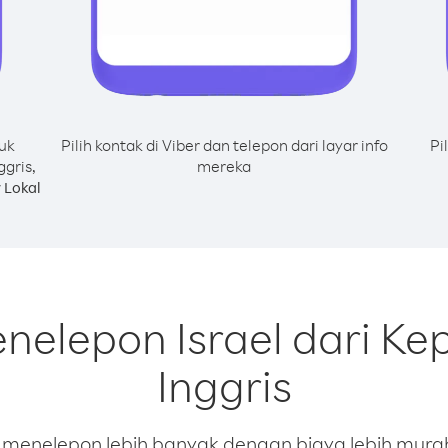
uk
Pilih kontak di Viber dan telepon dari layar info
Pi
ggris,
mereka
 Lokal
nelepon Israel dari Ke
Inggris
enelepon lebih banyak dengan biaya lebih murah.