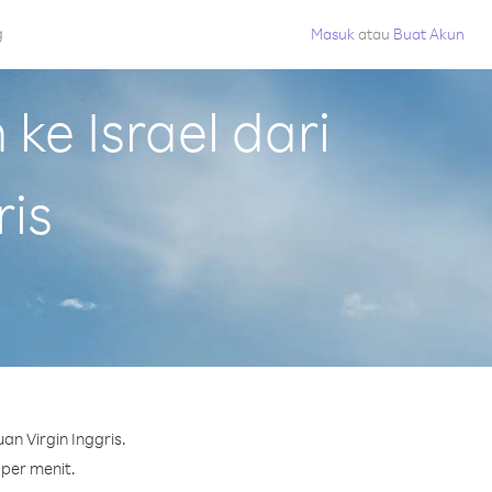
g
Masuk
atau
Buat Akun
e Israel dari
ris
n Virgin Inggris.
 per menit.