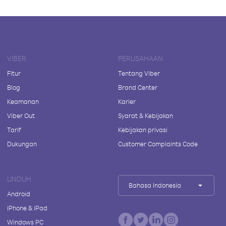
VIBER
PERUSAHAAN
Fitur
Tentang Viber
Blog
Brand Center
Keamanan
Karier
Viber Out
Syarat & Kebijakan
Tarif
Kebijakan privasi
Dukungan
Customer Complaints Code
UNDUH
Bahasa Indonesia
Android
iPhone & iPad
Windows PC