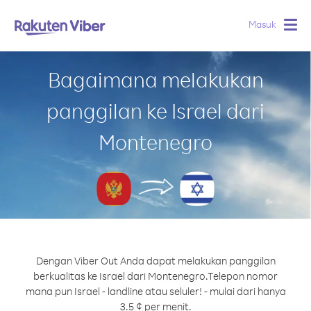
Masuk
Togg
navig
Bagaimana melakukan
panggilan ke Israel dari
Montenegro
Dengan Viber Out Anda dapat melakukan panggilan
berkualitas ke Israel dari Montenegro.
Telepon nomor
mana pun Israel - landline atau seluler! - mulai dari hanya
3.5 ¢ per menit.