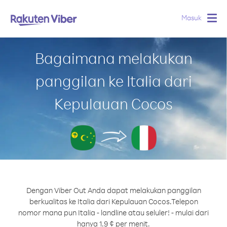
Masuk
Togg
navig
Bagaimana melakukan
panggilan ke Italia dari
Kepulauan Cocos
Dengan Viber Out Anda dapat melakukan panggilan
berkualitas ke Italia dari Kepulauan Cocos.
Telepon
nomor mana pun Italia - landline atau seluler! - mulai dari
hanya 1.9 ¢ per menit.