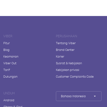
VIBER
PERUSAHAAN
Fitur
Tentang Viber
Blog
Brand Center
Keamanan
Karier
Viber Out
Syarat & Kebijakan
Tarif
Kebijakan privasi
Dukungan
Customer Complaints Code
UNDUH
Bahasa Indonesia
Android
iPhone & iPad