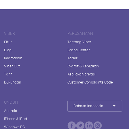
VIBER
PERUSAHAAN
Fitur
Tentang Viber
Blog
Brand Center
Keamanan
Karier
Viber Out
Syarat & Kebijakan
Tarif
Kebijakan privasi
Dukungan
Customer Complaints Code
UNDUH
Bahasa Indonesia
Android
iPhone & iPad
Windows PC