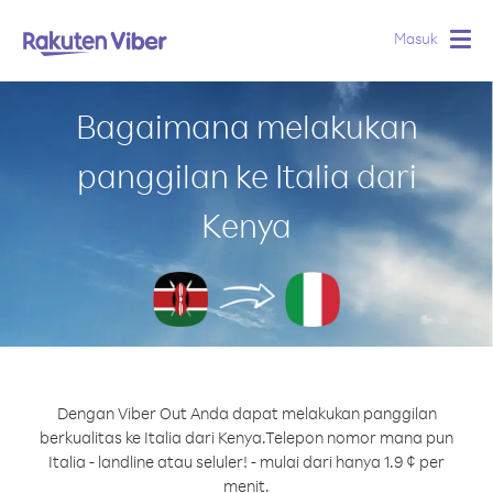
Masuk
Togg
navig
Bagaimana melakukan
panggilan ke Italia dari
Kenya
Dengan Viber Out Anda dapat melakukan panggilan
berkualitas ke Italia dari Kenya.
Telepon nomor mana pun
Italia - landline atau seluler! - mulai dari hanya 1.9 ¢ per
menit.