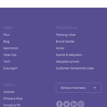
VIBER
PERUSAHAAN
Fitur
Tentang Viber
Blog
Brand Center
Keamanan
Karier
Viber Out
Syarat & Kebijakan
Tarif
Kebijakan privasi
Dukungan
Customer Complaints Code
UNDUH
Bahasa Indonesia
Android
iPhone & iPad
Windows PC