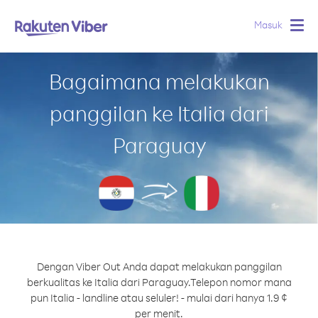
Masuk
Togg
navig
Bagaimana melakukan
panggilan ke Italia dari
Paraguay
Dengan Viber Out Anda dapat melakukan panggilan
berkualitas ke Italia dari Paraguay.
Telepon nomor mana
pun Italia - landline atau seluler! - mulai dari hanya 1.9 ¢
per menit.