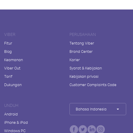
VIBER
PERUSAHAAN
Fitur
Tentang Viber
Blog
Brand Center
Keamanan
Karier
Viber Out
Syarat & Kebijakan
Tarif
Kebijakan privasi
Dukungan
Customer Complaints Code
UNDUH
Bahasa Indonesia
Android
iPhone & iPad
Windows PC