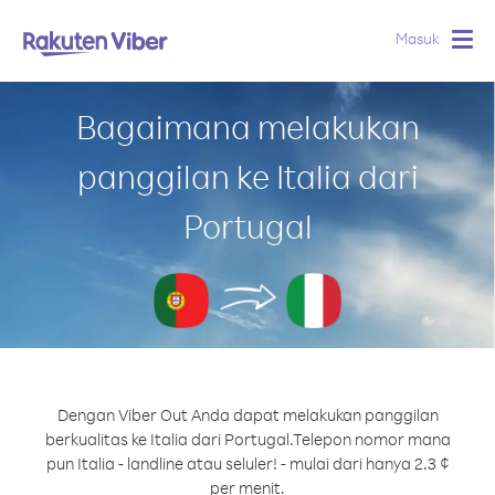
Masuk
Togg
navig
Bagaimana melakukan
panggilan ke Italia dari
Portugal
Dengan Viber Out Anda dapat melakukan panggilan
berkualitas ke Italia dari Portugal.
Telepon nomor mana
pun Italia - landline atau seluler! - mulai dari hanya 2.3 ¢
per menit.