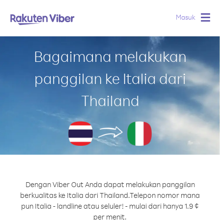
Masuk
Togg
navig
Bagaimana melakukan
panggilan ke Italia dari
Thailand
Dengan Viber Out Anda dapat melakukan panggilan
berkualitas ke Italia dari Thailand.
Telepon nomor mana
pun Italia - landline atau seluler! - mulai dari hanya 1.9 ¢
per menit.