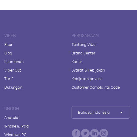
VIBER
PERUSAHAAN
Fitur
Tentang Viber
Blog
Brand Center
Keamanan
Karier
Viber Out
Syarat & Kebijakan
Tarif
Kebijakan privasi
Dukungan
Customer Complaints Code
UNDUH
Bahasa Indonesia
Android
iPhone & iPad
Windows PC