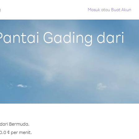
g
Masuk
atau
Buat Akun
antai Gading dari
 dari Bermuda.
0.0 ¢ per menit.