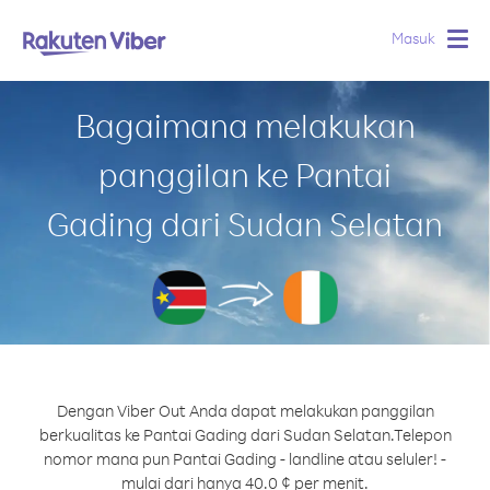
Masuk
Togg
navig
Bagaimana melakukan
panggilan ke Pantai
Gading dari Sudan Selatan
Dengan Viber Out Anda dapat melakukan panggilan
berkualitas ke Pantai Gading dari Sudan Selatan.
Telepon
nomor mana pun Pantai Gading - landline atau seluler! -
mulai dari hanya 40.0 ¢ per menit.