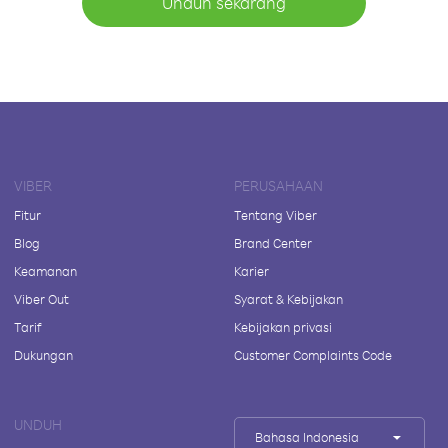
Unduh sekarang
VIBER
PERUSAHAAN
Fitur
Tentang Viber
Blog
Brand Center
Keamanan
Karier
Viber Out
Syarat & Kebijakan
Tarif
Kebijakan privasi
Dukungan
Customer Complaints Code
UNDUH
Bahasa Indonesia