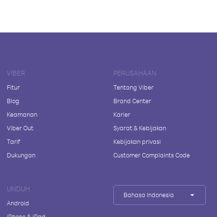
VIBER
PERUSAHAAN
Fitur
Tentang Viber
Blog
Brand Center
Keamanan
Karier
Viber Out
Syarat & Kebijakan
Tarif
Kebijakan privasi
Dukungan
Customer Complaints Code
UNDUH
Bahasa Indonesia
Android
iPhone & iPad