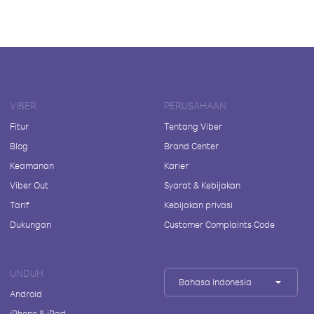
VIBER
PERUSAHAAN
Fitur
Tentang Viber
Blog
Brand Center
Keamanan
Karier
Viber Out
Syarat & Kebijakan
Tarif
Kebijakan privasi
Dukungan
Customer Complaints Code
UNDUH
Bahasa Indonesia
Android
iPhone & iPad